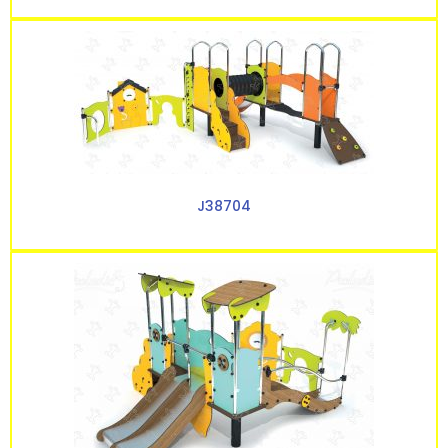
J38704