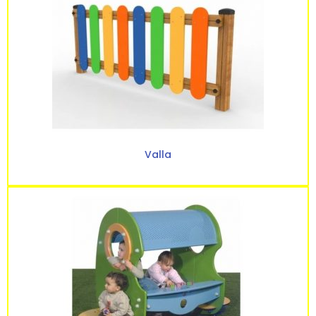
Valla