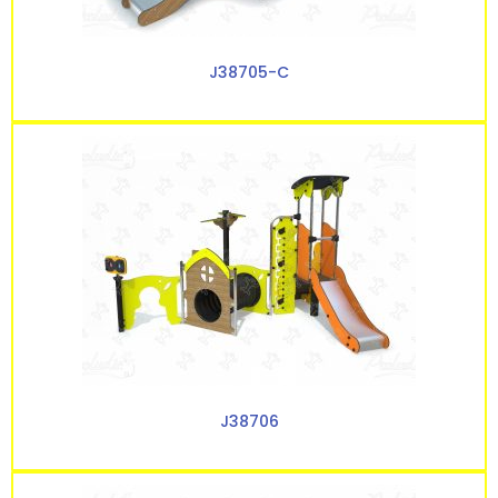
J38705-C
J38706