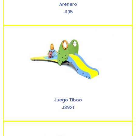
Arenero
J105
Juego Tiboo
J3921