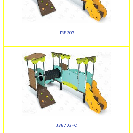
J38703
J38703-C