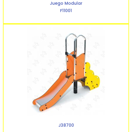
Juego Modular
F11001
J38700