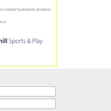
 o cotizar tu proyecto, envíanos
orreo:
o.cl